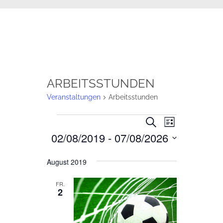
ARBEITSSTUNDEN
Veranstaltungen
Arbeitsstunden
VERANSTALTUNGEN
VERANSTALTU
VERANSTA
SUCHE
LISTE
ANSICHTE
SUCHE
02/08/2019
 - 
07/08/2026
Datum
NAVIGATIO
UND
wählen.
August 2019
ANSICHTEN,
NAVIGATION
FR.
2