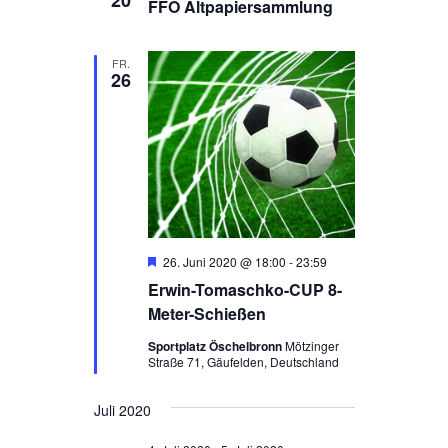
20
FFÖ Altpapiersammlung
FR.
26
Hervorgehoben
26. Juni 2020 @ 18:00
-
23:59
Erwin-Tomaschko-CUP 8-
Meter-Schießen
Sportplatz Öschelbronn
Mötzinger
Straße 71, Gäufelden, Deutschland
Juli 2020