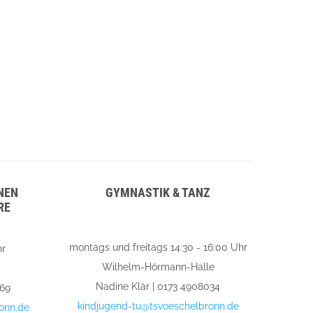
NEN
GYMNASTIK & TANZ
RE
montags und freitags 14:30 - 16:00 Uhr
hr
Wilhelm-Hörmann-Halle
Nadine Klär | 0173 4908034
469
kindjugend-tu@tsvoeschelbronn.de
onn.de