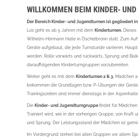
WILLKOMMEN BEIM KINDER- UN
Der Bereich Kinder- und Jugendturnen ist gegliedert in
Los geht es ab 5 Jahren mit dem
Kinderturnen.
Dieses 
Wilhelm-Hörmann Halle in Öschelbronn statt. Zum Au
Geräte aufgebaut, die jede Turnstunde variieren. Haupt
werden. Rolle vorwärts und rückwärts, Sprung und Balken
darauffolgenden Kinderturngruppen vorzubereiten.
Weiter geht es mit dem
Kinderturnen 2 & 3.
Mädchen ab
bekommen die Grundlagen bzw. P-Übungen der Geräte B
Trainingszeiten sind immer dienstags in der Aspenhalle
Die
Kinder- und Jugendturngruppe
findet für Mädchen 
Trainiert wird, wie in der vorherigen Gruppe, von Kraf
und Sprung. Der Leistungsstand der Mädchen ist gemis
Im Vordergrund stehen bei allen Gruppen vor allem Sp