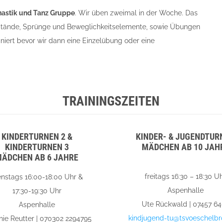
astik und Tanz Gruppe
. Wir üben zweimal in der Woche. Das
 Stände, Sprünge und Beweglichkeitselemente, sowie Übungen
niert bevor wir dann eine Einzelübung oder eine
TRAININGSZEITEN
KINDERTURNEN 2 &
KINDER- & JUGENDTUR
KINDERTURNEN 3
MÄDCHEN AB 10 JAH
ÄDCHEN AB 6 JAHRE
freitags 16:30 – 18:30 U
enstags 16:00-18:00 Uhr &
Aspenhalle
17:30-19:30 Uhr
Ute Rückwald | 07457 6
Aspenhalle
kindjugend-tu@tsvoeschelbr
nie Reutter | 070302 2294795