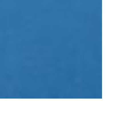
TSV Öschelbronn
Mötzinger Straße 100
71126 Gäufelden-Öschelbronn
Ansprechpartnerin: Sandra Geke
Telefon: 07032 916470
info@tsvoeschelbronn.de
Öffnungszeiten:
Immer montags 18:00 – 19:00 Uhr
© 2018 -
designlich