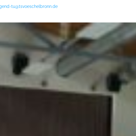
ugend-tu@tsvoeschelbronn.de